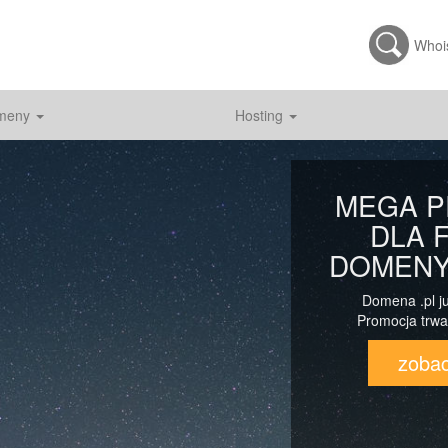
Whoi
meny
Hosting
MEGA 
DLA 
DOMENY
Domena .pl ju
Promocja trwa
zobac