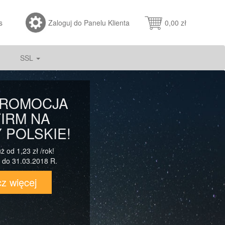
s
Zaloguj do Panelu Klienta
0,00 zł
SSL
PROMOCJA
FIRM NA
 POLSKIE!
ż od 1,23 zł /rok!
 do 31.03.2018 R.
z więcej